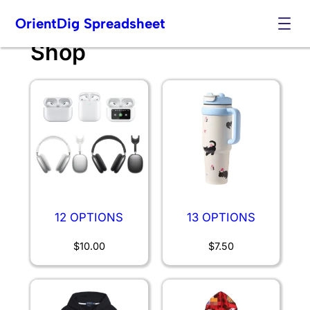
OrientDig Spreadsheet
Shop
Skip
to
content
12 OPTIONS
13 OPTIONS
$
10.00
$
7.50