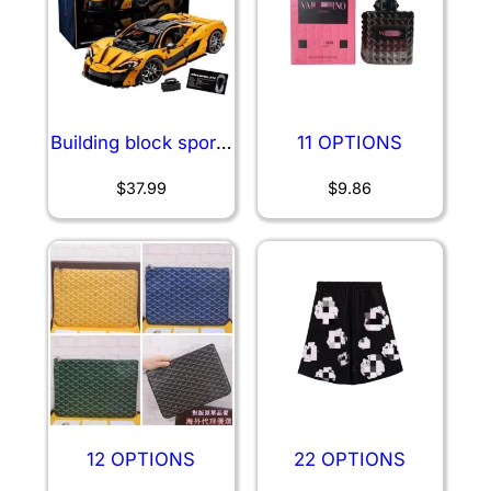
Building block sports
11 OPTIONS
car assembly model
$
37.99
$
9.86
remote control car
3700
12 OPTIONS
22 OPTIONS