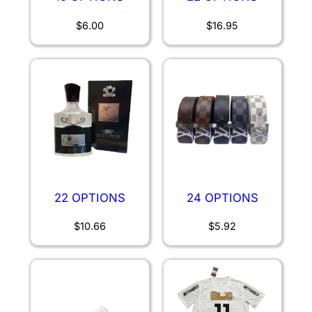
$
6.00
$
16.95
22 OPTIONS
24 OPTIONS
$
10.66
$
5.92