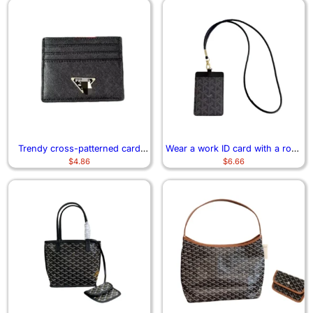
Trendy cross-patterned card
Wear a work ID card with a rope
$
4.86
$
6.66
case 0301
and neck 7163