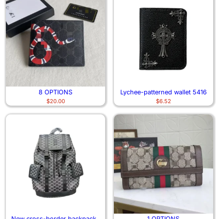
8 OPTIONS
Lychee-patterned wallet 5416
$
20.00
$
6.52
New cross-border backpacks
1 OPTIONS