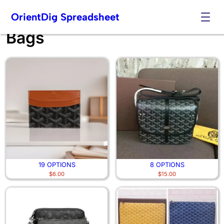
OrientDig Spreadsheet
Bags
Skip
to
content
19 OPTIONS
8 OPTIONS
$
6.00
$
15.00