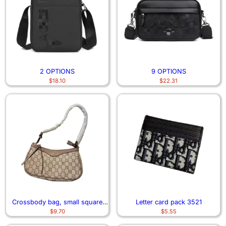
2 OPTIONS
9 OPTIONS
$
18.10
$
22.31
Crossbody bag, small square
Letter card pack 3521
$
9.70
$
5.55
bag 6746