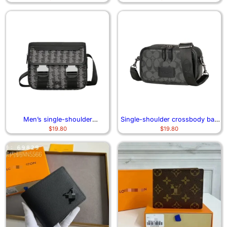
Men’s single-shoulder
Single-shoulder crossbody bag
$
19.80
$
19.80
crossbody bag 6994
and small backpack 1106