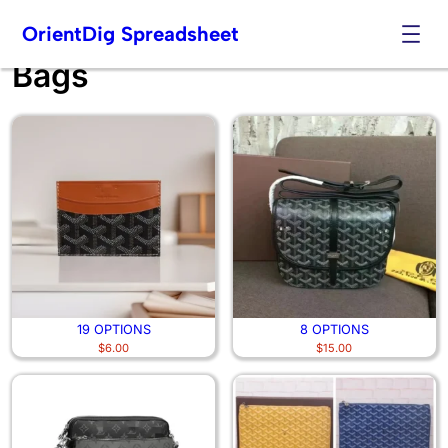
OrientDig Spreadsheet
Bags
Skip
to
content
19 OPTIONS
8 OPTIONS
$
6.00
$
15.00