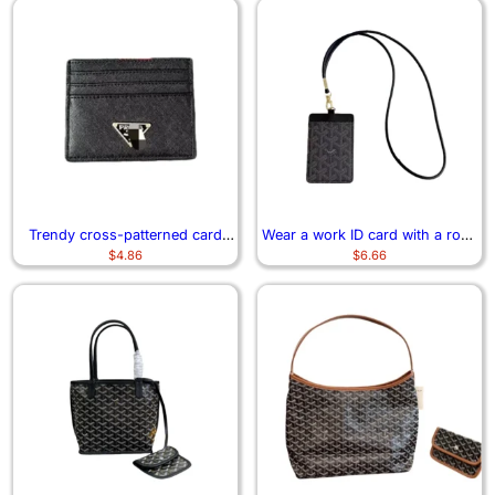
Trendy cross-patterned card
Wear a work ID card with a rope
$
4.86
$
6.66
case 0301
and neck 7163