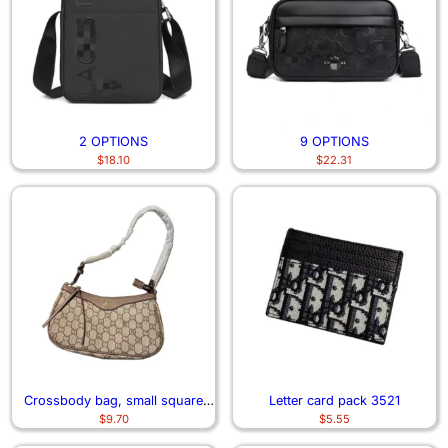
2 OPTIONS
9 OPTIONS
$
18.10
$
22.31
Crossbody bag, small square
Letter card pack 3521
$
9.70
$
5.55
bag 6746