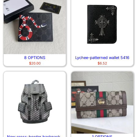
8 OPTIONS
Lychee-patterned wallet 5416
$
20.00
$
6.52
New cross-border backpacks
1 OPTIONS