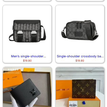
Men’s single-shoulder
Single-shoulder crossbody bag
$
19.80
$
19.80
crossbody bag 6994
and small backpack 1106